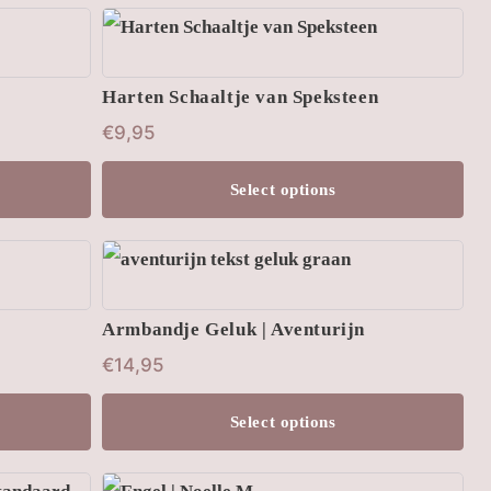
Harten Schaaltje van Speksteen
€
9,95
Select options
Dit
product
Armbandje Geluk | Aventurijn
heeft
€
14,95
meerdere
variaties.
Select options
Deze
optie