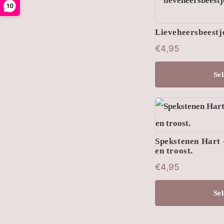
10
Lieveheersbeestje
€
4,95
Sel
Spekstenen Hart -
en troost.
€
4,95
Sel