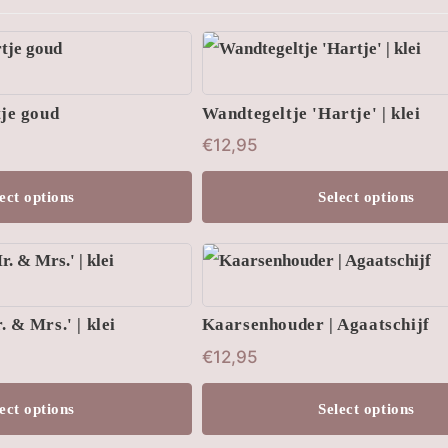
tje goud
Wandtegeltje 'Hartje' | klei
€
12,95
ect options
Select options
 & Mrs.' | klei
Kaarsenhouder | Agaatschijf
€
12,95
ect options
Select options