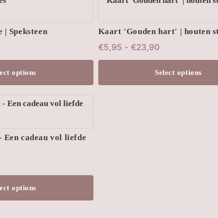
product
 | Speksteen
Kaart 'Gouden hart' | houten 
heeft
Prijsklasse:
€
5,95
-
€
23,90
meerdere
€5,95
variaties.
ect options
Select options
tot
Deze
€23,90
optie
kan
gekozen
 Een cadeau vol liefde
worden
op
de
ect options
productpagina