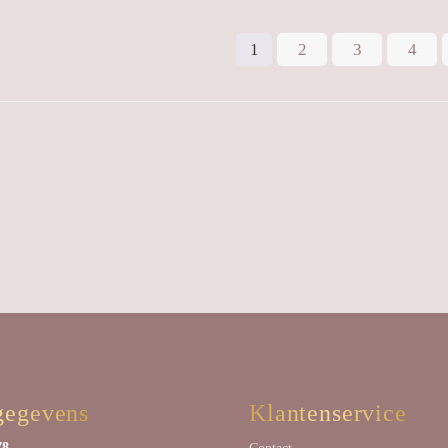
1
2
3
4
gegevens
Klantenservice
78