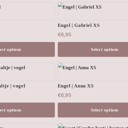
Engel | Gabriel XS
€
6,95
ect options
Select options
ltje | vogel
Engel | Anna XS
€
6,95
ect options
Select options
Dit