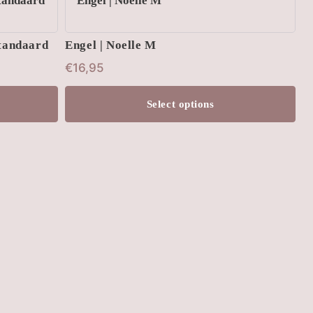
kan
gekozen
standaard
Engel | Noelle M
worden
€
16,95
op
Select options
de
productpagina