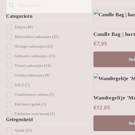
Search
Dit
Categorieën
product
Product Category Checkbox
Zakjes
(48)
Candle Bag | har
heeft
Brievenbus cadeautjes
(45)
€
7,95
meerdere
Overige cadeautjes
(22)
variaties.
Geboorte cadeautjes
(15)
Sel
Deze
Troost cadeautjes
(14)
optie
Geluks cadeautjes
(9)
SALE
(7)
kan
Condoleance cadeau
(5)
gekozen
Wandtegeltje 'Mr.
Edelsteen geluk
(5)
worden
€
12,95
Edelsteen voor troost
(5)
op
Gelegenheid
Sel
de
Gelegenheid filter
Geluk
(23)