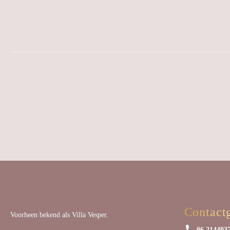
Contact
Voorheen bekend als Villa Vesper.
06 214403