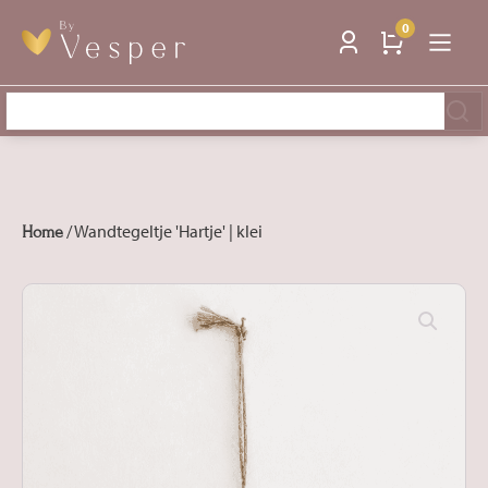
0
Zoeken
naar:
/ Wandtegeltje 'Hartje' | klei
Home