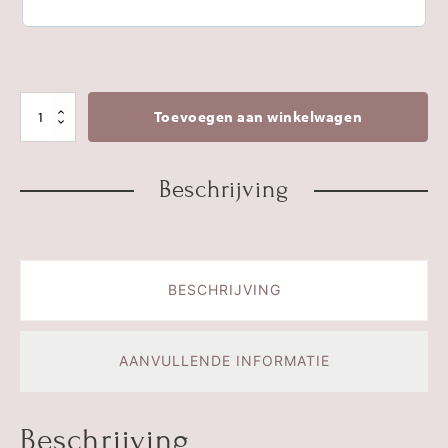
Wandtegeltje
Toevoegen aan winkelwagen
'Hartje'
|
Beschrijving
klei
aantal
BESCHRIJVING
AANVULLENDE INFORMATIE
Beschrijving