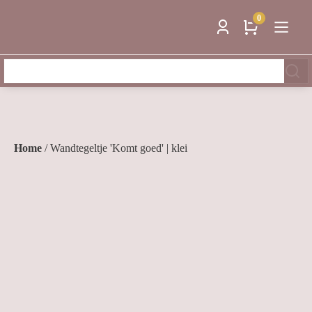
0
Zoeken
naar:
Home
/ Wandtegeltje 'Komt goed' | klei