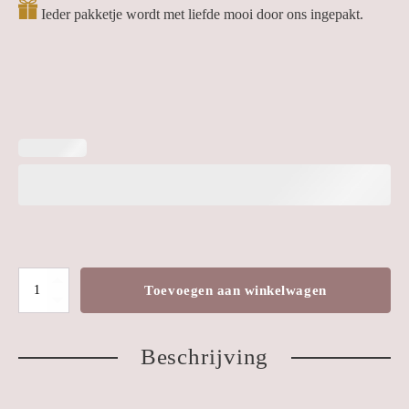
Ieder pakketje wordt met liefde mooi door ons ingepakt.
Wandtegeltje
Toevoegen aan winkelwagen
'Komt
goed'
Beschrijving
|
klei
aantal