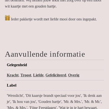
het bestellen. Wij nemen jouw tekst met zorg over op een mooi
wit kaartje met een gouden hartje.
Ieder pakketje wordt met liefde mooi door ons ingepakt.
Aanvullende informatie
Gelegenheid
Kracht
,
Troost
,
Liefde
,
Gefeliciteerd
,
Overig
Label
'Wenslicht', 'Dit kaarsje brandt speciaal voor jou', 'Ik denk aan
je', 'Ik hou van jou', 'Gouden hartje', 'Mr. & Mrs.', 'Mr. & Mr.',
'Mrs. & Mrs.', 'Fijne Feestdagen', 'Wat je in je hart bewaart,