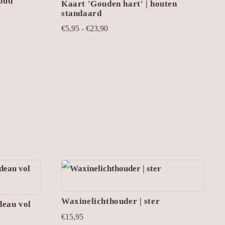
Goud
Kaart 'Gouden hart' | houten
standaard
Prijsklasse:
€
5,95
-
€
23,90
€5,95
tot
€23,90
Waxinelichthouder | ster
deau vol
€
15,95