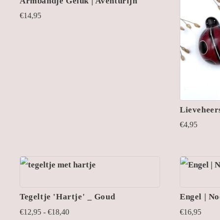
Armbandje Geluk | Aventurijn
€
14,95
Lieveheers
€
4,95
Tegeltje 'Hartje' _ Goud
Engel | No
Prijsklasse:
€
12,95
-
€
18,40
€
16,95