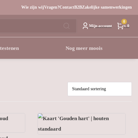
Wie zijn wij
Vragen?
Contact
B2B
Zakelijke samenwerkingen
0
Mijn account
€ 0
testenen
Nog meer moois