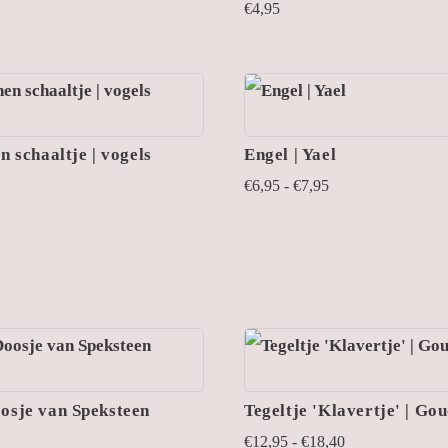
€
4,95
n schaaltje | vogels
Engel | Yael
Prijsklasse:
€
6,95
-
€
7,95
€6,95
tot
€7,95
osje van Speksteen
Tegeltje 'Klavertje' | Go
Prijsklasse:
€
12,95
-
€
18,40