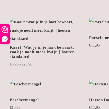
€12,95
tot
€18,40
Porseleine
10
€
11,95
Kaart 'Wat je in je hart bewaart,
raak je nooit meer kwijt' | houten
standaard
Prijsklasse:
€
5,95
-
€
23,90
€5,95
tot
€23,90
Beschermengel
Harten Do
€
10,95
€
11,95