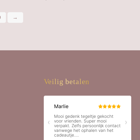
€12,95
0
→
tot
€18,40
Veilig betalen