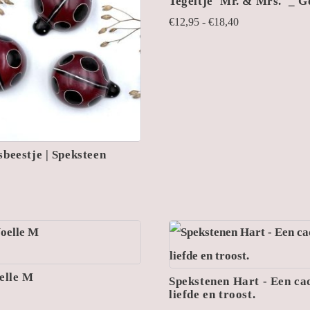
Tegeltje 'Mr. & Mrs.' _ 
Prijsklasse:
€
12,95
-
€
18,40
€12,95
tot
€18,40
beestje | Speksteen
elle M
Spekstenen Hart - Een ca
liefde en troost.