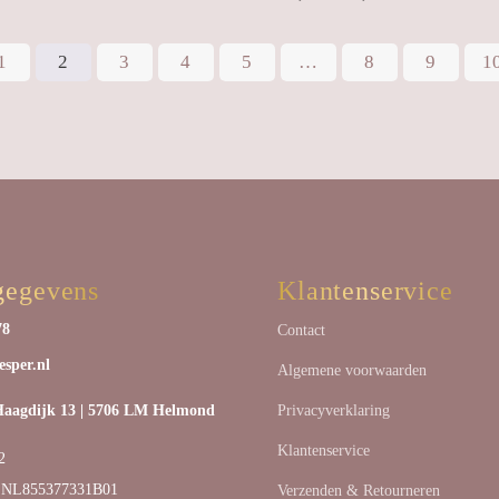
€12,95
1
2
3
4
5
…
8
9
1
tot
€18,40
gegevens
Klantenservice
78
Contact
sper.nl
Algemene voorwaarden
agdijk 13 | 5706 LM Helmond
Privacyverklaring
Klantenservice
2
 NL855377331B01
Verzenden & Retourneren