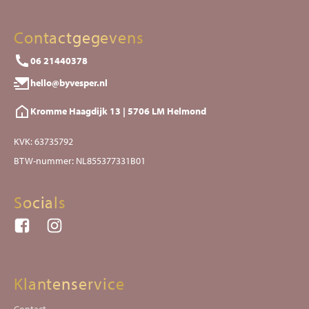
Contactgegevens
06 21440378
hello@byvesper.nl
Kromme Haagdijk 13 | 5706 LM Helmond
KVK: 63735792
BTW-nummer: NL855377331B01
Socials
Klantenservice
Contact