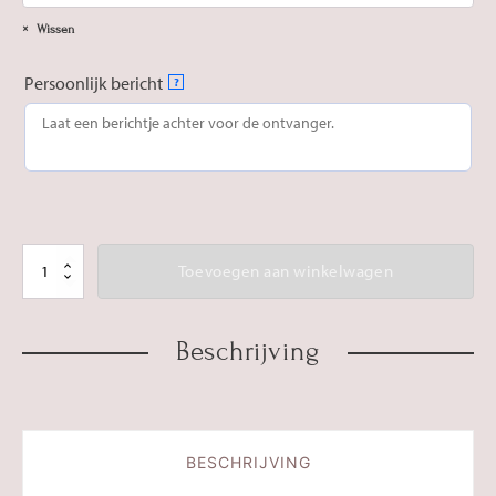
Wissen
Persoonlijk bericht
?
Tegeltje
Toevoegen aan winkelwagen
'Hartje'
_
Beschrijving
Goud
aantal
BESCHRIJVING