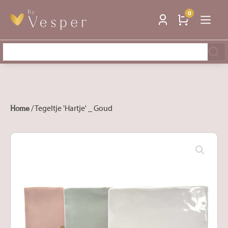
0
Zoeken
naar:
/ Tegeltje 'Hartje' _ Goud
Home