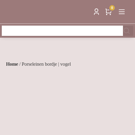
0
Zoeken
naar:
Home
/ Porseleinen bordje | vogel