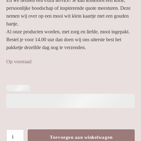
En we hebben een extra service! Je kan kosteloos een korte,
persoonlijke boodschap of inspirerende quote meesturen. Deze
nemen wij over op een mooi wit klein kaartje met een gouden
hartje.
Al onze producten worden, met zorg en liefde, mooi ingepakt.
Bestel je voor 14.00 uur dan doen wij ons uiterste best het
pakketje dezelfde dag nog te verzenden.
Op voorraad
Porseleinen
Toevoegen aan winkelwagen