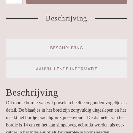
bordje
|
Beschrijving
vogel
aantal
BESCHRIJVING
AANVULLENDE INFORMATIE
Beschrijving
Dit mooie bordje van wit porselein heeft een gouden vogeltje als
detail. De blaadjes in het bord zijn zorgvuldig uitgeslepen en het
maakt het bordje prachtig in zijn eenvoud. De diameter van het
bordje is 14 cm en het kan simpelweg gebruikt worden als eye-
cather in het interieur of als bewaarplekje voor sieraden.