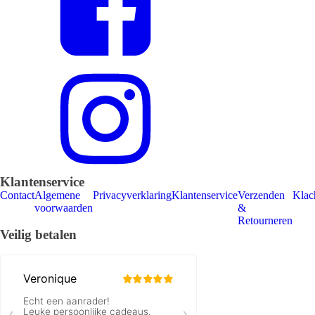
Klantenservice
Contact
Algemene
Privacyverklaring
Klantenservice
Verzenden
Klac
voorwaarden
&
Retourneren
Veilig betalen