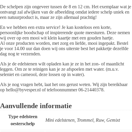
De schelpen zijn ongeveer tussen de 8 en 12 cm. Het exemplaar wat je
ontvangt zal afwijken van de afbeelding omdat iedere schelp uniek en
een natuurproduct is, maar ze zijn allemaal prachtig!
En we hebben een extra service! Je kan kosteloos een korte,
persoonlijke boodschap of inspirerende quote meesturen. Deze nemen
wij over op een mooi wit klein kaartje met een gouden hartje.
Al onze producten worden, met zorg en liefde, mooi ingepakt. Bestel
je voor 14.00 uur dan doen wij ons uiterste best het pakketje dezelfde
dag nog te verzenden.
Als je de edelstenen wilt opladen kan je ze in het zon- of maanlicht
leggen. Om ze te reinigen kan je ze afspoelen met water. (m.u.v.
seleniet en carneool, deze lossen op in water
).
Als je nog vragen hebt, laat het ons gerust weten. Wij zijn bereikbaar
op hello@byvesper.nl of telefoonnummer
06-21440378.
Aanvullende informatie
Type edelsteen
Mini edelstenen, Trommel, Ruw, Gemixt
oesterschelp