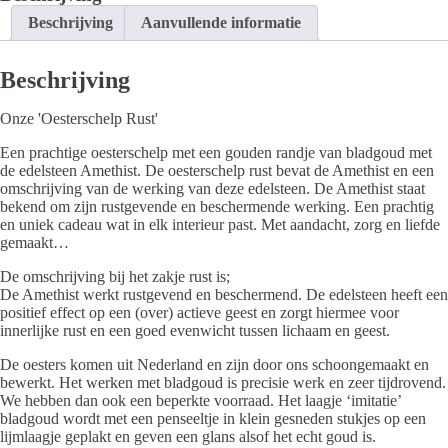
aantal
Beschrijving
Aanvullende informatie
Beschrijving
Onze 'Oesterschelp
Rust'
Een prachtige oesterschelp met een gouden randje van bladgoud met
de edelsteen Amethist. De oesterschelp rust bevat de Amethist en een
omschrijving van de werking van deze edelsteen. De Amethist staat
bekend om zijn rustgevende en beschermende werking. Een prachtig
en uniek cadeau wat in elk interieur past. Met aandacht, zorg en liefde
gemaakt…
De omschrijving bij het zakje rust is;
De Amethist werkt rustgevend en beschermend. De edelsteen heeft een
positief effect op een (over) actieve geest en zorgt hiermee voor
innerlijke rust en een goed evenwicht tussen lichaam en geest.
De oesters komen uit Nederland en zijn door ons schoongemaakt en
bewerkt. Het werken met bladgoud is precisie werk en zeer tijdrovend.
We hebben dan ook een beperkte voorraad. Het laagje ‘imitatie’
bladgoud wordt met een penseeltje in klein gesneden stukjes op een
lijmlaagje geplakt en geven een glans alsof het echt goud is.