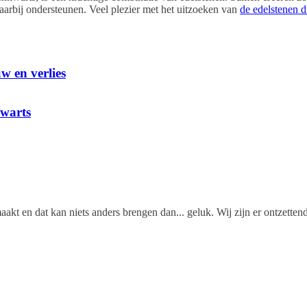
h
daarbij ondersteunen. Veel plezier met het uitzoeken van
o
de edelstenen d
o
t
e
€
k
1
a
3
a
,
w en verlies
n
9
t
5
a
kwarts
l
aakt en dat kan niets anders brengen dan... geluk. Wij zijn er ontzettend