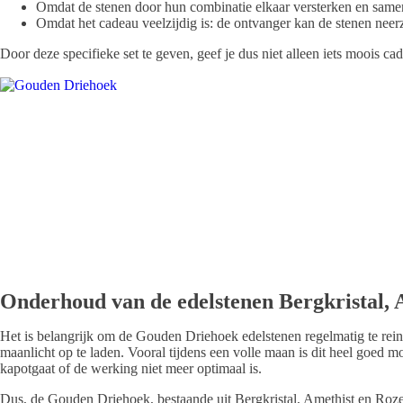
Omdat de stenen door hun combinatie elkaar versterken en samen
Omdat het cadeau veelzijdig is: de ontvanger kan de stenen neerz
Door deze specifieke set te geven, geef je dus niet alleen iets moois c
Onderhoud van de edelstenen Bergkristal,
Het is belangrijk om de Gouden Driehoek edelstenen regelmatig te rein
maanlicht op te laden. Vooral tijdens een volle maan is dit heel goed mo
kapotgaat of de werking niet meer optimaal is.
Dus, de Gouden Driehoek, bestaande uit Bergkristal, Amethist en Rozen