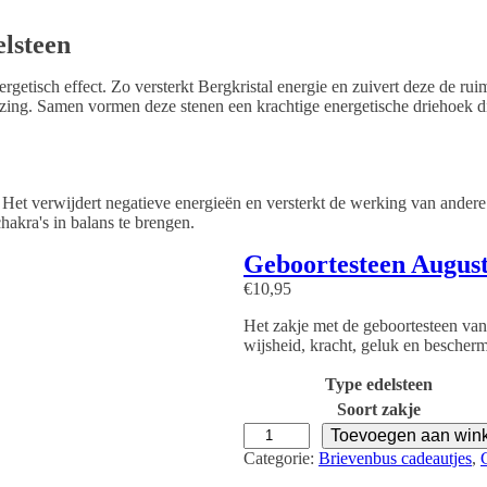
lsteen
tisch effect. Zo versterkt Bergkristal energie en zuivert deze de ruim
zing. Samen vormen deze stenen een krachtige energetische driehoek di
r. Het verwijdert negatieve energieën en versterkt de werking van andere
akra's in balans te brengen.
Geboortesteen August
€
10,95
Het zakje met de geboortesteen van
wijsheid, kracht, geluk en bescher
Type edelsteen
Soort zakje
G
Toevoegen aan win
e
Categorie:
Brievenbus cadeautjes
, 
b