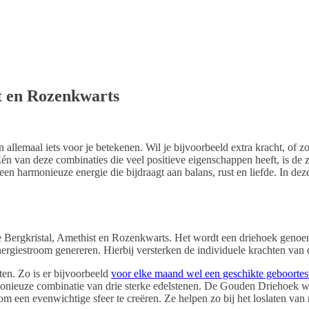
t en Rozenkwarts
llemaal iets voor je betekenen. Wil je bijvoorbeeld extra kracht, of zoek
 Eén van deze combinaties die veel positieve eigenschappen heeft, is d
en harmonieuze energie die bijdraagt aan balans, rust en liefde. In de
ergkristal, Amethist en Rozenkwarts. Het wordt een driehoek genoemd, 
ergiestroom genereren. Hierbij versterken de individuele krachten van d
ten. Zo is er bijvoorbeeld
voor elke maand wel een geschikte geboortes
nieuze combinatie van drie sterke edelstenen. De Gouden Driehoek wor
m een evenwichtige sfeer te creëren. Ze helpen zo bij het loslaten van