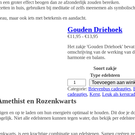
 een groter effect beogen dan ze afzonderlijk zouden bereiken.
R
etten in huis, gebruiken bij meditatie of zelfs meenemen als symbolisch 
o
z
adeau, maar ook iets met betekenis en aandacht.
e
n
Gouden Driehoek
k
w
P
€
11,95
-
€
13,95
a
r
r
Het zakje 'Gouden Driehoek' bevat
i
t
omschrijving van de werking van de
j
s
harmonie en balans.
s
a
k
a
Soort zakje
l
n
a
Type edelsteen
t
s
G
Toevoegen aan win
a
s
o
Categorie:
Brievenbus cadeautjes
, 
l
e
u
cadeautjes
, 
Kerst
, 
Leuk als kerstca
:
d
 Amethist en Rozenkwarts
€
e
1
n
1
igen en op te laden om hun energieën optimaal te houden. Dit doe je do
D
,
gelijk. ​Niet alle edelstenen kunnen tegen water, dus bekijk per edelste
r
9
i
5
e
kwarts, is een krachtige combinatie van edelstenen. Samen creëren ze 
t