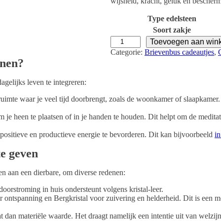
wijsheid, kracht, geluk en bescher
i
n
s
F
Type edelsteen
t
e
a
b
Soort zakje
l
r
G
Toevoegen aan win
a
u
e
Categorie:
Brievenbus cadeautjes
, 
a
a
b
enen?
n
r
o
t
i
o
gelijks leven te integreren:
a
-
r
l
A
t
n ruimte waar je veel tijd doorbrengt, zoals de woonkamer of slaapkamer.
m
e
e
s
om je heen te plaatsen of in je handen te houden. Dit helpt om de medita
t
t
h
e
positieve en productieve energie te bevorderen.​ Dit kan bijvoorbeeld
in
i
e
s
n
e geven
t
J
a
a
a
n aan een dierbare, om diverse redenen:
n
n
u
orstroming in huis ondersteunt volgens kristal-leer.
t
a
ontspanning en Bergkristal voor zuivering en helderheid. Dit is een mo
a
r
l
i
t dan materiële waarde. Het draagt namelijk een intentie uit van welzij
-