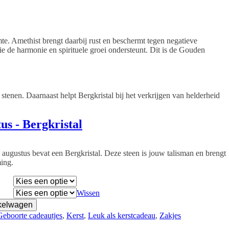
te. Amethist brengt daarbij rust en beschermt tegen negatieve
e de harmonie en spirituele groei ondersteunt. Dit is de Gouden
 stenen. Daarnaast helpt Bergkristal bij het verkrijgen van helderheid
us - Bergkristal
 augustus bevat een Bergkristal. Deze steen is jouw talisman en brengt
ming.
Wissen
kelwagen
Geboorte cadeautjes
, 
Kerst
, 
Leuk als kerstcadeau
, 
Zakjes