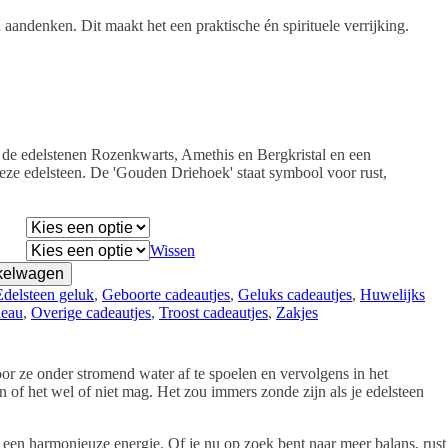
aandenken. Dit maakt het een praktische én spirituele verrijking.
 de edelstenen Rozenkwarts, Amethis en Bergkristal en een
ze edelsteen. De 'Gouden Driehoek' staat symbool voor rust,
Wissen
kelwagen
Edelsteen geluk
, 
Geboorte cadeautjes
, 
Geluks cadeautjes
, 
Huwelijks
deau
, 
Overige cadeautjes
, 
Troost cadeautjes
, 
Zakjes
or ze onder stromend water af te spoelen en vervolgens in het
en of het wel of niet mag. Het zou immers zonde zijn als je edelsteen
een harmonieuze energie. Of je nu op zoek bent naar meer balans, rust