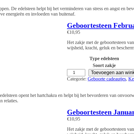
o
o
n. De edelsteen helpt bij het verminderen van stress en angst en bevo
r
ieve energieën en invloeden van buitenaf.
t
e
Geboortesteen Februa
s
€
10,95
t
e
Het zakje met de geboortesteen van
e
wijsheid, kracht, geluk en bescher
n
A
Type edelsteen
u
g
Soort zakje
u
G
Toevoegen aan win
s
e
Categorie:
Geboorte cadeautjes
, 
Ke
t
b
u
o
s
o
elsteen opent het hartchakra en helpt bij het bevorderen van onvoorwaa
-
r
 relaties.
B
t
e
e
Geboortesteen Januar
r
s
€
10,95
g
t
k
e
Het zakje met de geboortesteen van
r
e