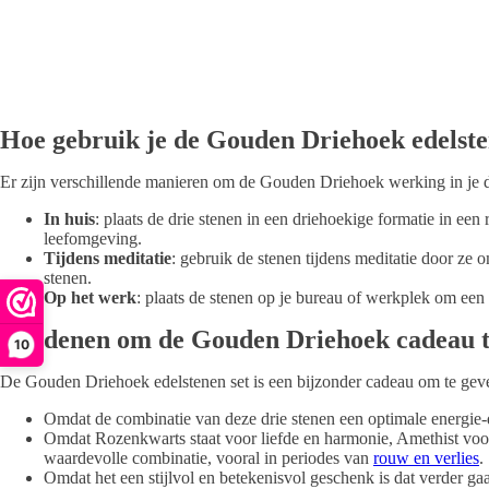
Hoe gebruik je de Gouden Driehoek edelst
Er zijn verschillende manieren om de Gouden Driehoek werking in je da
In huis
: plaats de drie stenen in een driehoekige formatie in ee
leefomgeving.​
Tijdens meditatie
: gebruik de stenen tijdens meditatie door ze 
stenen.​
Op het werk
: plaats de stenen op je bureau of werkplek om een 
5 redenen om de Gouden Driehoek cadeau t
10
De Gouden Driehoek edelstenen set is een bijzonder cadeau om te geve
Omdat de combinatie van deze drie stenen een optimale energie-do
Omdat Rozenkwarts staat voor liefde en harmonie, Amethist voor 
waardevolle combinatie, vooral in periodes van
rouw en verlies
.
Omdat het een stijlvol en betekenisvol geschenk is dat verder gaa