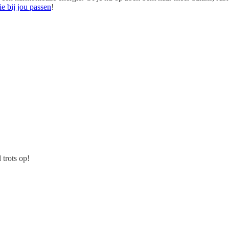
ie bij jou passen
!
 trots op!