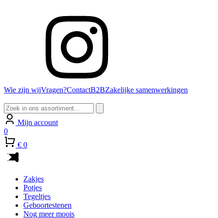
Wie zijn wij
Vragen?
Contact
B2B
Zakelijke samenwerkingen
Zoeken
naar:
Mijn account
0
€ 0
Zakjes
Potjes
Tegeltjes
Geboortestenen
Nog meer moois