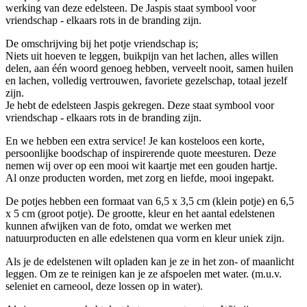
werking van deze edelsteen. De Jaspis staat symbool voor
vriendschap - elkaars rots in de branding zijn.
De omschrijving bij het potje vriendschap is;
Niets uit hoeven te leggen, buikpijn van het lachen, alles willen
delen, aan één woord genoeg hebben, verveelt nooit, samen huilen
en lachen, volledig vertrouwen, favoriete gezelschap, totaal jezelf
zijn.
Je hebt de edelsteen Jaspis gekregen. Deze staat symbool voor
vriendschap - elkaars rots in de branding zijn.
En we hebben een extra service! Je kan kosteloos een korte,
persoonlijke boodschap of inspirerende quote meesturen. Deze
nemen wij over op een mooi wit kaartje met een gouden hartje.
Al onze producten worden, met zorg en liefde, mooi ingepakt.
De potjes hebben een formaat van 6,5 x 3,5 cm (klein potje) en 6,5
x 5 cm (groot potje). De grootte, kleur en het aantal edelstenen
kunnen afwijken van de foto, omdat we werken met
natuurproducten en alle edelstenen qua vorm en kleur uniek zijn.
Als je de edelstenen wilt opladen kan je ze in het zon- of maanlicht
leggen. Om ze te reinigen kan je ze afspoelen met water. (m.u.v.
seleniet en carneool, deze lossen op in water).