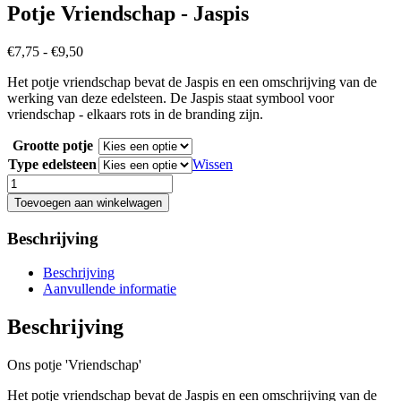
Potje Vriendschap - Jaspis
Prijsklasse:
€
7,75
-
€
9,50
€7,75
Het potje vriendschap bevat de Jaspis en een omschrijving van de
tot
werking van deze edelsteen. De Jaspis staat symbool voor
€9,50
vriendschap - elkaars rots in de branding zijn.
Grootte potje
Type edelsteen
Wissen
Potje
Vriendschap
Toevoegen aan winkelwagen
-
Jaspis
Beschrijving
aantal
Beschrijving
Aanvullende informatie
Beschrijving
Ons potje
'Vriendschap
'
Het potje vriendschap bevat de Jaspis en een omschrijving van de