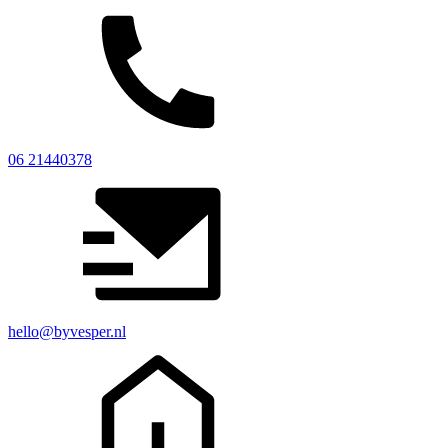
06 21440378
hello@byvesper.nl