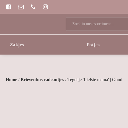
Zoeken
naar:
Zakjes
Potjes
Home
/
Brievenbus cadeautjes
/ Tegeltje 'Liefste mama' | Goud