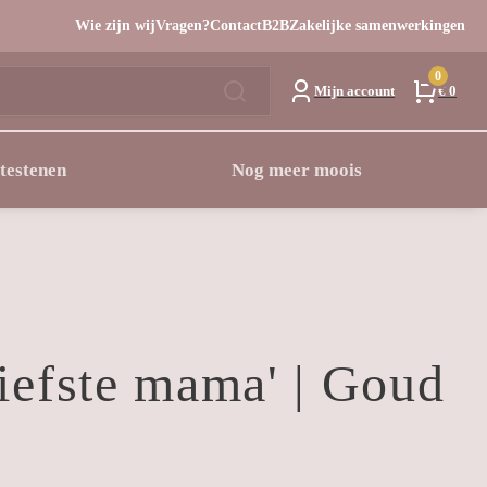
Wie zijn wij
Vragen?
Contact
B2B
Zakelijke samenwerkingen
0
Mijn account
€ 0
testenen
Nog meer moois
Liefste mama' | Goud
asse: