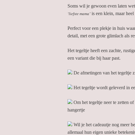
€12,95
Soms wil je gewoon even laten weten
tot
is een klein, maar heel
‘liefste mama’
€18,40
Perfect voor een plekje in huis waa
detail, met een grote glimlach als re
Het tegeltje heeft een zachte, rustig
een variant die bij haar past.
De afmetingen van het tegeltje z
Het tegeltje wordt geleverd in e
Om het tegeltje neer te zetten o
hangertje
Wil je het cadeautje nog meer b
allemaal hun eigen unieke betekenis