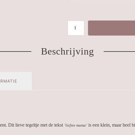
Tegeltje
'Liefste
mama'
Beschrijving
|
Goud
aantal
ORMATIE
t. Dit lieve tegeltje met de tekst
is een klein, maar heel b
‘liefste mama’