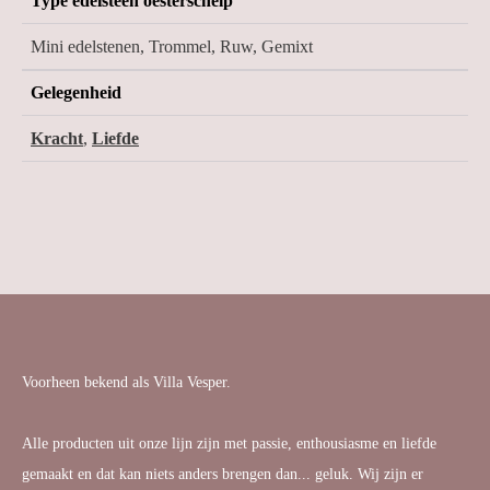
Type edelsteen oesterschelp
Mini edelstenen, Trommel, Ruw, Gemixt
Gelegenheid
Kracht
,
Liefde
Voorheen bekend als Villa Vesper.
Alle producten uit onze lijn zijn met passie, enthousiasme en liefde
gemaakt en dat kan niets anders brengen dan... geluk. Wij zijn er