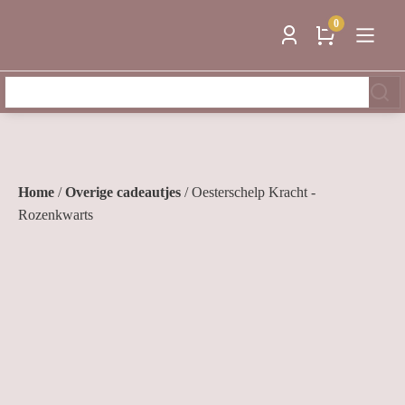
0
Zoeken
naar:
Home
/
Overige cadeautjes
/ Oesterschelp Kracht -
Rozenkwarts